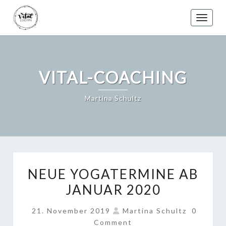
Skip
to
Toggle
content
VITAL-COACHING
Martina Schultz
NEUE
NEUE YOGATERMINE AB
YOGATERMINE
JANUAR 2020
AB
JANUAR
COMME
21. November 2019
Martina Schultz
0
2020
Comment