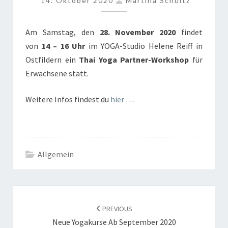
14. Oktober 2020
Martina Schultz
FÜR
ERWACHSENE
Am Samstag, den
28. November 2020
findet
von
14 – 16 Uhr
im YOGA-Studio Helene Reiff in
Ostfildern ein
Thai Yoga Partner-Workshop
für
Erwachsene statt.
Weitere Infos findest du
hier
…
Allgemein
POST
NAVIGATION
PREVIOUS
Neue Yogakurse Ab September 2020