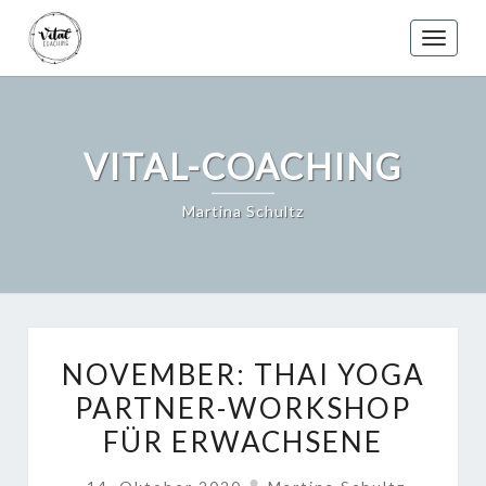
Skip
to
Toggle
content
VITAL-COACHING
Martina Schultz
NOVEMBER:
NOVEMBER: THAI YOGA
THAI
PARTNER-WORKSHOP
YOGA
FÜR ERWACHSENE
PARTNER-
WORKSHOP