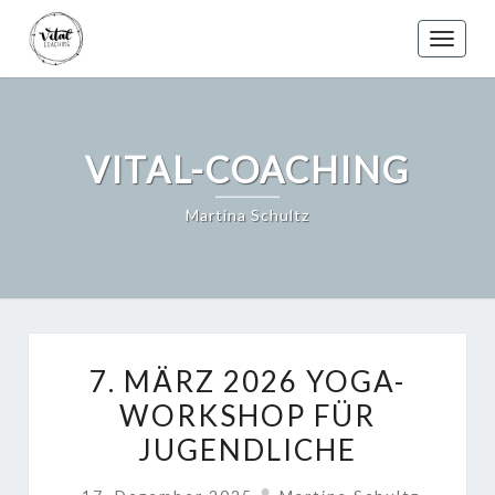
Skip
to
Toggle
content
VITAL-COACHING
Martina Schultz
7.
7. MÄRZ 2026 YOGA-
MÄRZ
WORKSHOP FÜR
2026
JUGENDLICHE
YOGA-
WORKSHOP