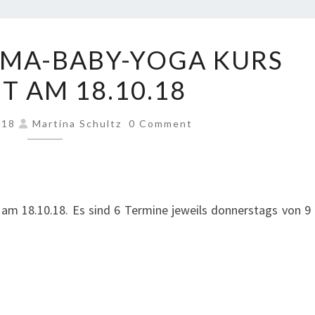
NÄCHSTER
MA-BABY-YOGA KURS
MAMA-
T AM 18.10.18
BABY-
YOGA
COMMENTS
KURS
018
Martina Schultz
0 Comment
STARTET
AM
18.10.18
am 18.10.18. Es sind 6 Termine jeweils donnerstags von 9