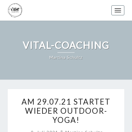
Skip
to
Toggle
content
VITAL-COACHING
Martina Schultz
AM
AM 29.07.21 STARTET
29.07.21
WIEDER OUTDOOR-
STARTET
YOGA!
WIEDER
OUTDOOR-