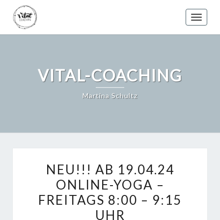
Skip
to
Toggle
content
VITAL-COACHING
Martina Schultz
NEU!!!
NEU!!! AB 19.04.24
AB
ONLINE-YOGA –
19.04.24
FREITAGS 8:00 – 9:15
ONLINE-
YOGA
UHR