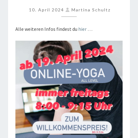
–
10. April 2024
Martina Schultz
FREITAGS
8:00
–
Alle weiteren Infos findest du
hier
…
9:15
UHR