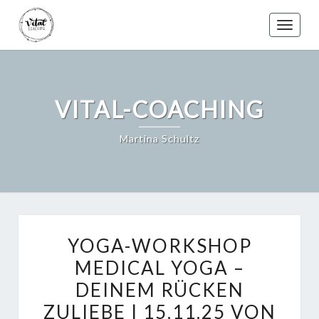
Skip
to
Toggle
content
VITAL-COACHING
Martina Schultz
YOGA-
YOGA-WORKSHOP
WORKSHOP
MEDICAL YOGA –
MEDICAL
DEINEM RÜCKEN
YOGA
–
ZULIEBE | 15.11.25 VON