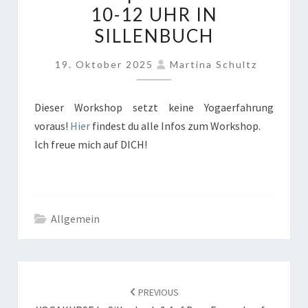
DEINEM
10-12 UHR IN
RÜCKEN
SILLENBUCH
ZULIEBE
|
19. Oktober 2025
Martina Schultz
15.11.25
VON
Dieser Workshop setzt keine Yogaerfahrung
10-
voraus!
Hier
findest du alle Infos zum Workshop.
12
Ich freue mich auf DICH!
UHR
IN
SILLENBUCH
Allgemein
POST
NAVIGATION
PREVIOUS