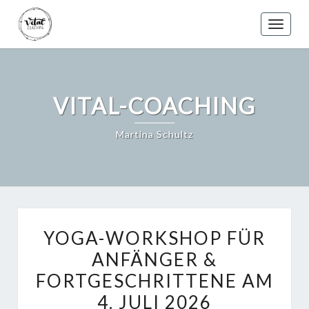
Skip
to
Toggle
content
VITAL-COACHING
Martina Schultz
YOGA-
YOGA-WORKSHOP FÜR
WORKSHOP
ANFÄNGER &
FÜR
FORTGESCHRITTENE AM
ANFÄNGER
&
4. JULI 2026