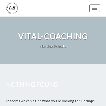
Skip
to
Toggle
content
VITAL-COACHING
Martina Schultz
NOTHING FOUND
Nothing
Found
It seems we can’t find what you’re looking for. Perhaps